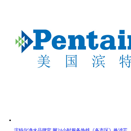
滨特尔净水品牌官 网24小时服务热线《各市区》换滤芯